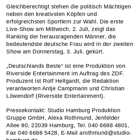
Gleichberechtigt stehen die politisch Mächtigen
neben den kreativsten Köpfen und
erfolgreichsten Sportlern zur Wahl. Die erste
Live-Show am Mittwoch, 2. Juli, zeigt das
Ranking der herausragenden Männer, die
01
START
bedeutendste deutsche Frau wird in der zweiten
02
WAS WI
Show am Donnerstag, 3. Juli, gekürt.
03
WER WI
„Deutschlands Beste“ ist eine Produktion von
Riverside Entertainment im Auftrag des ZDF.
04
PRESS
Produzent ist Rolf Hellgardt, die Redaktion
05
KONTA
verantworten Antje Campmann und Christian
Löwendorf (Riverside Entertainment).
06
KARRI
Newsletter
Imp
Pressekontakt: Studio Hamburg Produktion
Hinweise zum Reg
Gruppe GmbH, Alexa Rothmund, Jenfelder
Allee 80, 22039 Hamburg, Tel. 040 6688 4801,
Fax 040 6688 5428, E-Mail arothmund@studio-