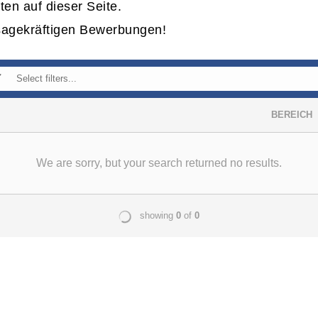
ten auf dieser Seite.
sagekräftigen Bewerbungen!
01
START
02
WAS WI
03
WER WI
04
PRESS
05
KONTA
06
KARRIE
Newsletter
Impressum