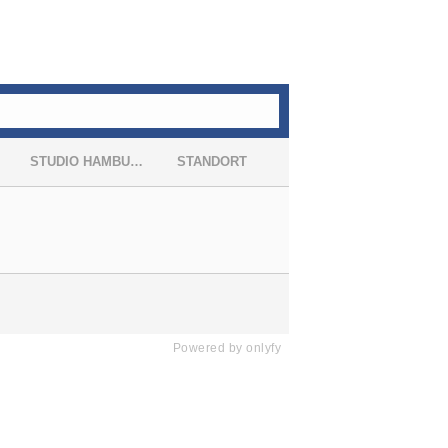
R TUN
R SIND
E
KT
Powered by
onlyfy
RE
Datenschutz
Hinweise zum Regelverstoß