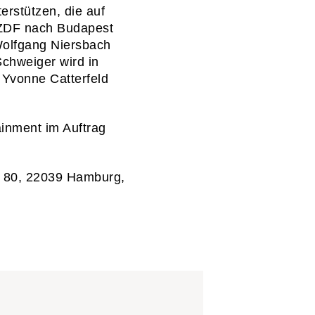
erstützen, die auf
 ZDF nach Budapest
Wolfgang Niersbach
chweiger wird in
R TUN
Yvonne Catterfeld
R SIND
ainment im Auftrag
E
e 80, 22039 Hamburg,
KT
RE
Datenschutz
Hinweise zum Regelverstoß