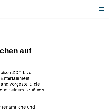
Me
chen auf
roßen ZDF-Live-
e Entertainment
nd vorgestellt, die
rd mit einem Grußwort
Ehrenamtliche und