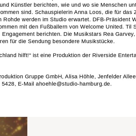
und Künstler berichten, wie und wo sie Menschen unt
01
START
kommen sind. Schauspielerin Anna Loos, die für das
min Rohde werden im Studio erwartet. DFB-Präsident 
kommen mit den Fußballern von Welcome United. Til S
02
WAS WI
 Engagement berichten. Die Musikstars Rea Garvey, 
ren für die Sendung besondere Musikstücke.
03
WER WI
land hilft!“ ist eine Produktion der Riverside Entert
04
PRESS
roduktion Gruppe GmbH, Alisa Höhle, Jenfelder Alle
05
KONTA
8 5428, E-Mail ahoehle@studio-hamburg.de.
06
KARRIE
Newsletter
Impressum