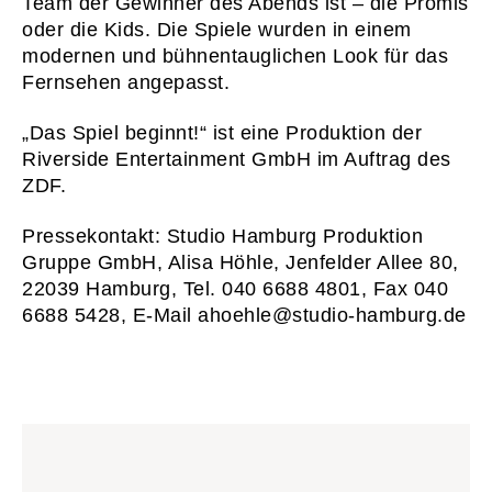
Team der Gewinner des Abends ist – die Promis
oder die Kids. Die Spiele wurden in einem
01
START
modernen und bühnentauglichen Look für das
Fernsehen angepasst.
02
WAS WI
03
WER WI
„Das Spiel beginnt!“ ist eine Produktion der
Riverside Entertainment GmbH im Auftrag des
04
PRESS
ZDF.
05
KONTA
Pressekontakt: Studio Hamburg Produktion
06
KARRI
Gruppe GmbH, Alisa Höhle, Jenfelder Allee 80,
22039 Hamburg, Tel. 040 6688 4801, Fax 040
Newsletter
Imp
6688 5428, E-Mail ahoehle@studio-hamburg.de
Hinweise zum Reg