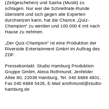
(Zeitgeschehen) und Sasha (Musik) zu
schlagen. Nur wer die Schnellrate-Runde
übersteht und sich gegen alle Experten
durchsetzen kann, hat die Chance „Quiz-
01
START
Champion“ zu werden und 100.000 € mit nach
02
WAS WI
Hause zu nehmen.
03
WER WI
„Der Quiz-Champion" ist eine Produktion der
04
PRESS
Riverside Entertainment GmbH im Auftrag des
ZDF.
05
KONTA
06
KARRI
Pressekontakt: Studio Hamburg Produktion
Gruppe GmbH, Alexa Rothmund, Jenfelder
Newsletter
Imp
Allee 80, 22039 Hamburg, Tel. 040 6688 4801,
Hinweise zum Reg
Fax 040 6688 5428, E-Mail arothmund@studio-
hamburg.de