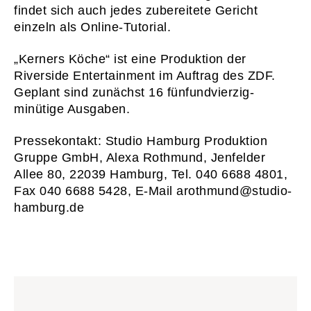
findet sich auch jedes zubereitete Gericht
einzeln als Online-Tutorial.
01
START
„Kerners Köche“ ist eine Produktion der
02
WAS WI
Riverside Entertainment im Auftrag des ZDF.
03
WER WI
Geplant sind zunächst 16 fünfundvierzig-
minütige Ausgaben.
04
PRESS
05
KONTA
Pressekontakt: Studio Hamburg Produktion
Gruppe GmbH, Alexa Rothmund, Jenfelder
06
KARRI
Allee 80, 22039 Hamburg, Tel. 040 6688 4801,
Fax 040 6688 5428, E-Mail arothmund@studio-
Newsletter
Imp
hamburg.de
Hinweise zum Reg