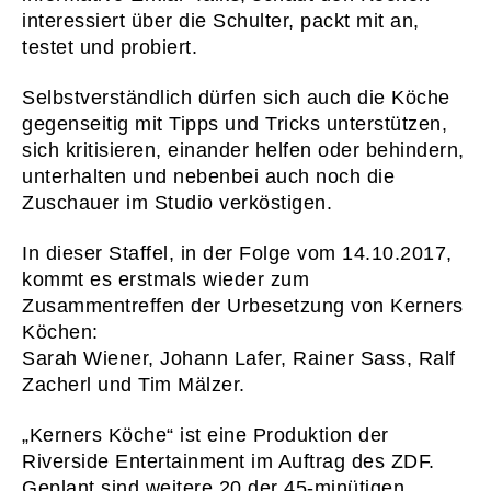
interessiert über die Schulter, packt mit an,
testet und probiert.
Selbstverständlich dürfen sich auch die Köche
gegenseitig mit Tipps und Tricks unterstützen,
sich kritisieren, einander helfen oder behindern,
unterhalten und nebenbei auch noch die
Zuschauer im Studio verköstigen.
In dieser Staffel, in der Folge vom 14.10.2017,
01
START
kommt es erstmals wieder zum
Zusammentreffen der Urbesetzung von Kerners
02
WAS WI
Köchen:
03
WER WI
Sarah Wiener, Johann Lafer, Rainer Sass, Ralf
Zacherl und Tim Mälzer.
04
PRESS
05
KONTA
„Kerners Köche“ ist eine Produktion der
Riverside Entertainment im Auftrag des ZDF.
06
KARRI
Geplant sind weitere 20 der 45-minütigen