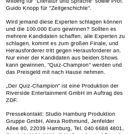
Milberg für "Literatur und Sprache" sowie Prof.
Guido Knopp für "Zeitgeschichte".
Wird jemand diese Experten schlagen können
und die 100.000 Euro gewinnen? Sollten es
mehrere Kandidaten schaffen, alle Experten zu
01
START
schlagen, kommt es zum großen Finale, und
Herausforderer tritt gegen Herausforderer an.
02
WAS WI
Nur einer der Kandidaten aus beiden Shows
03
WER WI
kann gewinnen, "Quiz-Champion" werden und
das Preisgeld mit nach Hause nehmen.
04
PRESS
05
KONTA
„Der Quiz-Champion" ist eine Produktion der
Riverside Entertainment GmbH im Auftrag des
06
KARRI
ZDF.
Newsletter
Imp
Pressekontakt: Studio Hamburg Produktion
Hinweise zum Reg
Gruppe GmbH, Alexa Rothmund, Jenfelder
Allee 80, 22039 Hamburg, Tel. 040 6688 4801,