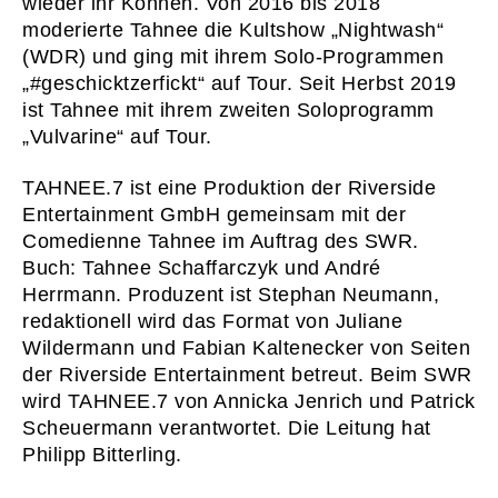
wieder ihr Können. Von 2016 bis 2018
moderierte Tahnee die Kultshow „Nightwash“
03
WER WI
(WDR) und ging mit ihrem Solo-Programmen
04
PRESS
„#geschicktzerfickt“ auf Tour. Seit Herbst 2019
ist Tahnee mit ihrem zweiten Soloprogramm
05
KONTA
„Vulvarine“ auf Tour.
06
KARRI
TAHNEE.7 ist eine Produktion der Riverside
Newsletter
Imp
Entertainment GmbH gemeinsam mit der
Hinweise zum Reg
Comedienne Tahnee im Auftrag des SWR.
Buch: Tahnee Schaffarczyk und André
Herrmann. Produzent ist Stephan Neumann,
redaktionell wird das Format von Juliane
Wildermann und Fabian Kaltenecker von Seiten
der Riverside Entertainment betreut. Beim SWR
wird TAHNEE.7 von Annicka Jenrich und Patrick
Scheuermann verantwortet. Die Leitung hat
Philipp Bitterling.