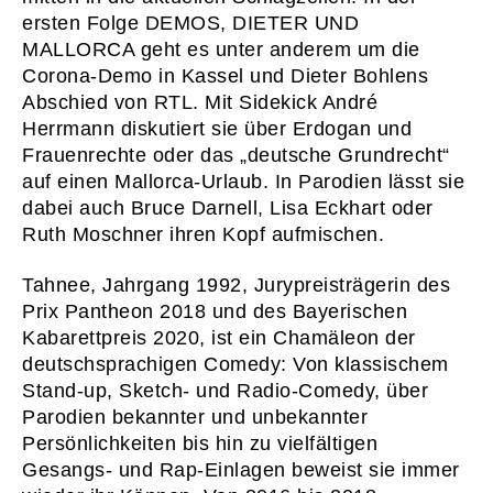
ersten Folge DEMOS, DIETER UND
MALLORCA geht es unter anderem um die
Corona-Demo in Kassel und Dieter Bohlens
Abschied von RTL. Mit Sidekick André
Herrmann diskutiert sie über Erdogan und
Frauenrechte oder das „deutsche Grundrecht“
auf einen Mallorca-Urlaub. In Parodien lässt sie
dabei auch Bruce Darnell, Lisa Eckhart oder
Ruth Moschner ihren Kopf aufmischen.
Tahnee, Jahrgang 1992, Jurypreisträgerin des
Prix Pantheon 2018 und des Bayerischen
Kabarettpreis 2020, ist ein Chamäleon der
deutschsprachigen Comedy: Von klassischem
Stand-up, Sketch- und Radio-Comedy, über
Parodien bekannter und unbekannter
Persönlichkeiten bis hin zu vielfältigen
01
START
Gesangs- und Rap-Einlagen beweist sie immer
02
WAS WI