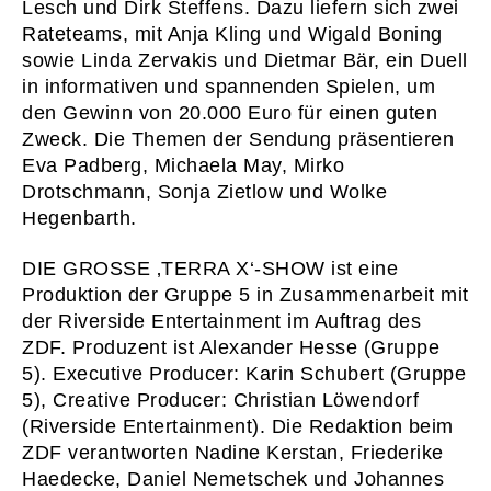
Lesch und Dirk Steffens. Dazu liefern sich zwei
02
WAS WI
Rateteams, mit Anja Kling und Wigald Boning
03
WER WI
sowie Linda Zervakis und Dietmar Bär, ein Duell
in informativen und spannenden Spielen, um
04
PRESS
den Gewinn von 20.000 Euro für einen guten
05
KONTA
Zweck. Die Themen der Sendung präsentieren
Eva Padberg, Michaela May, Mirko
06
KARRI
Drotschmann, Sonja Zietlow und Wolke
Hegenbarth.
Newsletter
Imp
Hinweise zum Reg
DIE GROSSE ‚TERRA X‘-SHOW ist eine
Produktion der Gruppe 5 in Zusammenarbeit mit
der Riverside Entertainment im Auftrag des
ZDF. Produzent ist Alexander Hesse (Gruppe
5). Executive Producer: Karin Schubert (Gruppe
5), Creative Producer: Christian Löwendorf
(Riverside Entertainment). Die Redaktion beim
ZDF verantworten Nadine Kerstan, Friederike
Haedecke, Daniel Nemetschek und Johannes