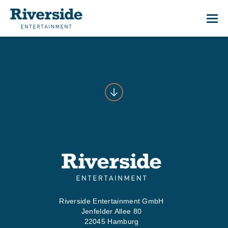
Me
01
START
02
WAS WI
03
WER WI
Riverside Entertainment GmbH
Jenfelder Allee 80
04
PRESS
22045 Hamburg