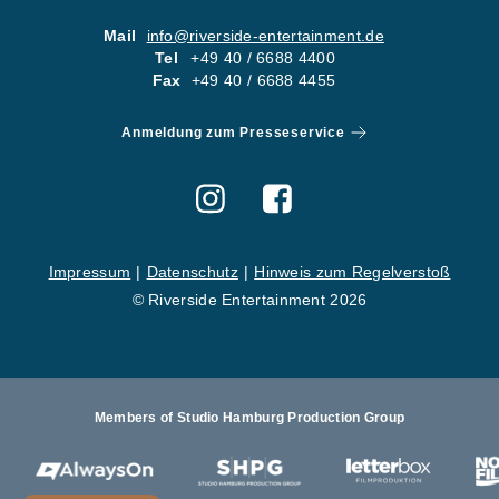
05
KONTA
Mail
info@riverside-entertainment.de
Tel
+49 40 / 6688 4400
06
KARRI
Fax
+49 40 / 6688 4455
Newsletter
Imp
Anmeldung zum Presseservice
Hinweise zum Reg
Impressum
Datenschutz
Hinweis zum Regelverstoß
© Riverside Entertainment 2026
Members of Studio Hamburg Production Group
St