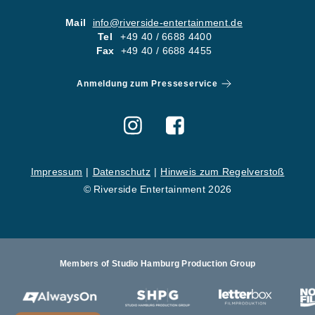
05
KONTA
Mail
info@riverside-entertainment.de
Tel
+49 40 / 6688 4400
06
KARRI
Fax
+49 40 / 6688 4455
Newsletter
Imp
Anmeldung zum Presseservice
Hinweise zum Reg
Impressum
Datenschutz
Hinweis zum Regelverstoß
© Riverside Entertainment 2026
Members of Studio Hamburg Production Group
St