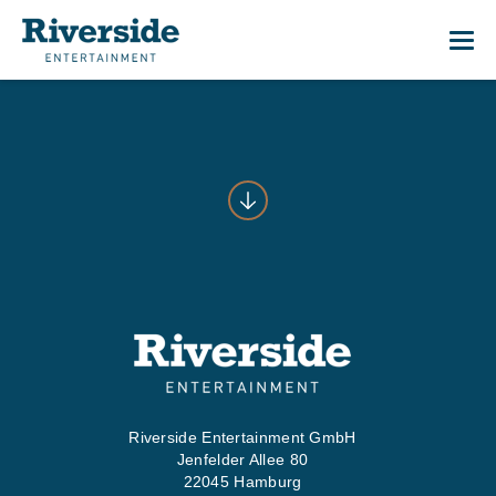
Me
01
START
02
WAS WI
03
WER WI
Riverside Entertainment GmbH
Jenfelder Allee 80
04
PRESS
22045 Hamburg