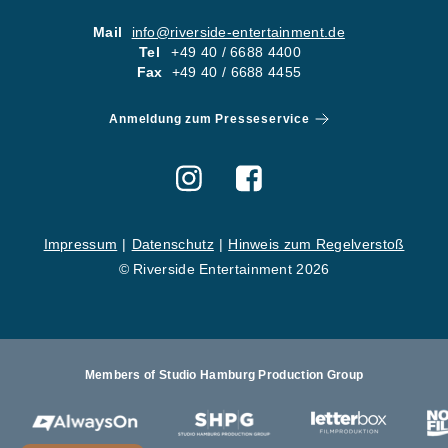
05
KONTA
Mail
info@riverside-entertainment.de
Tel
+49 40 / 6688 4400
06
KARRI
Fax
+49 40 / 6688 4455
Newsletter
Imp
Anmeldung zum Presseservice
Hinweise zum Reg
Impressum
Datenschutz
Hinweis zum Regelverstoß
© Riverside Entertainment 2026
Members of Studio Hamburg Production Group
St