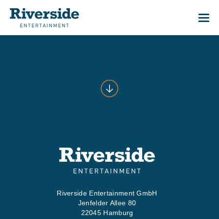
Me
01
START
02
WAS WI
03
WER WI
Riverside Entertainment GmbH
Jenfelder Allee 80
04
PRESS
22045 Hamburg