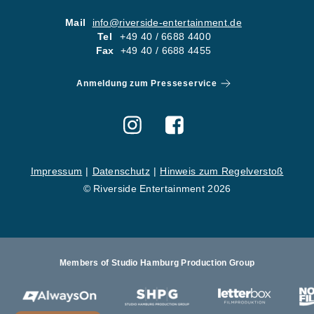
05
KONTA
Mail
info@riverside-entertainment.de
Tel
+49 40 / 6688 4400
06
KARRI
Fax
+49 40 / 6688 4455
Newsletter
Imp
Anmeldung zum Presseservice
Hinweise zum Reg
Impressum
Datenschutz
Hinweis zum Regelverstoß
© Riverside Entertainment 2026
Members of Studio Hamburg Production Group
St