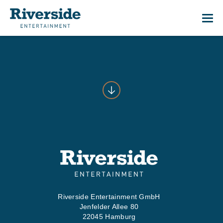
Me
01
START
02
WAS WI
03
WER WI
Riverside Entertainment GmbH
Jenfelder Allee 80
04
PRESS
22045 Hamburg