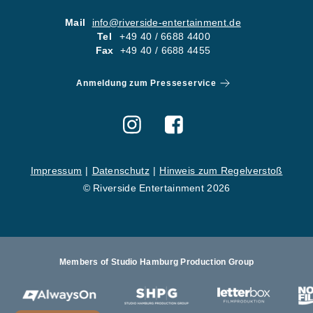
05
KONTA
Mail
info@riverside-entertainment.de
Tel
+49 40 / 6688 4400
06
KARRI
Fax
+49 40 / 6688 4455
Newsletter
Imp
Anmeldung zum Presseservice
Hinweise zum Reg
Impressum
Datenschutz
Hinweis zum Regelverstoß
© Riverside Entertainment 2026
Members of Studio Hamburg Production Group
St