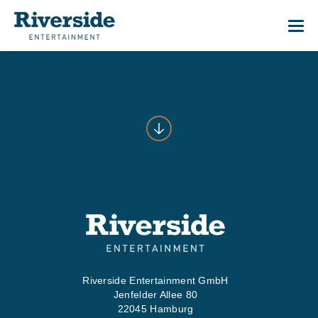
Me
01
START
02
WAS WI
03
WER WI
Riverside Entertainment GmbH
Jenfelder Allee 80
04
PRESS
22045 Hamburg