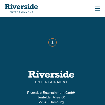
Me
01
START
02
WAS WI
03
WER WI
Riverside Entertainment GmbH
Jenfelder Allee 80
04
PRESS
22045 Hamburg