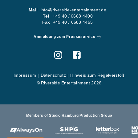
05
KONTA
Mail
info@riverside-entertainment.de
Tel
+49 40 / 6688 4400
06
KARRI
Fax
+49 40 / 6688 4455
Newsletter
Imp
Anmeldung zum Presseservice
Hinweise zum Reg
Impressum
Datenschutz
Hinweis zum Regelverstoß
© Riverside Entertainment 2026
Members of Studio Hamburg Production Group
St