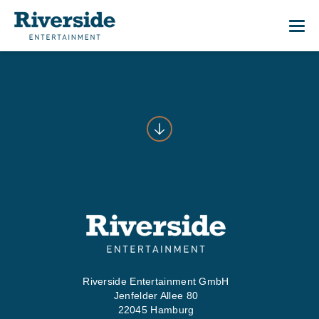
Me
01
START
02
WAS WI
03
WER WI
Riverside Entertainment GmbH
Jenfelder Allee 80
04
PRESS
22045 Hamburg