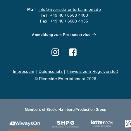
05
KONTA
Mail
info@riverside-entertainment.de
Tel
+49 40 / 6688 4400
06
KARRI
Fax
+49 40 / 6688 4455
Newsletter
Imp
Anmeldung zum Presseservice
Hinweise zum Reg
Impressum
Datenschutz
Hinweis zum Regelverstoß
© Riverside Entertainment 2026
Members of Studio Hamburg Production Group
St