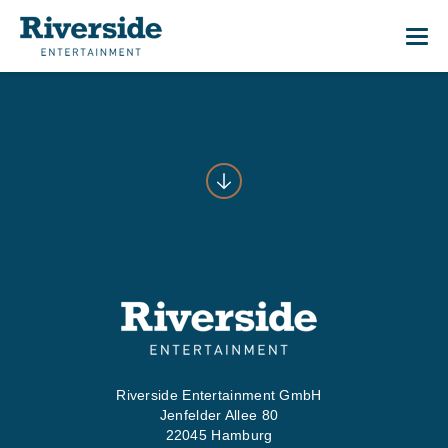
Me
01
START
02
WAS WI
03
WER WI
Riverside Entertainment GmbH
Jenfelder Allee 80
04
PRESS
22045 Hamburg