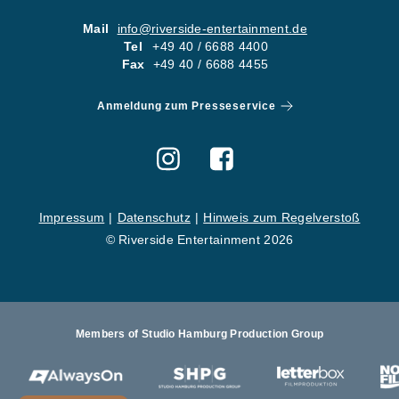
05
KONTA
Mail
info@riverside-entertainment.de
Tel
+49 40 / 6688 4400
06
KARRI
Fax
+49 40 / 6688 4455
Newsletter
Imp
Anmeldung zum Presseservice
Hinweise zum Reg
Impressum
Datenschutz
Hinweis zum Regelverstoß
© Riverside Entertainment 2026
Members of Studio Hamburg Production Group
St