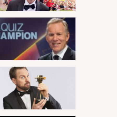
R TUN
R SIND
E
KT
RE