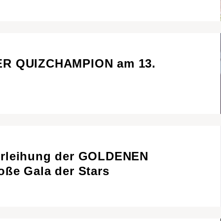
01
START
ER QUIZCHAMPION am 13.
02
WAS WI
03
WER WI
04
PRESS
erleihung der GOLDENEN
05
KONTA
ße Gala der Stars
06
KARRIE