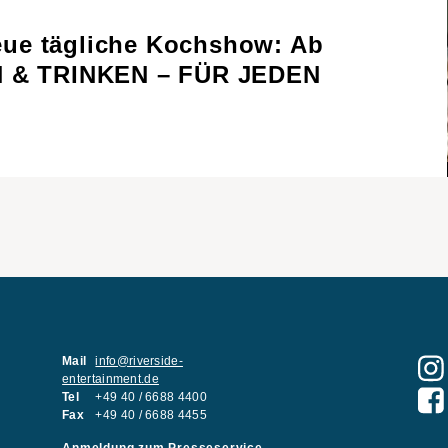
ue tägliche Kochshow: Ab
N & TRINKEN – FÜR JEDEN
Mail
info@riverside-
entertainment.de
Tel
+49 40 / 6688 4400
Fax
+49 40 / 6688 4455